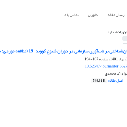
ارسال مقاله
داوران
تماس با ما
ان زاده، داود
ی بر تاب‌آوری سازمانی در دوران شیوع کووید-19 (مطالعه موردی: هتل‌های شهر مشهد)
167-194
10.52547/journalitor.362
جواد آقا محمدی
اصل مقاله
548.01 K