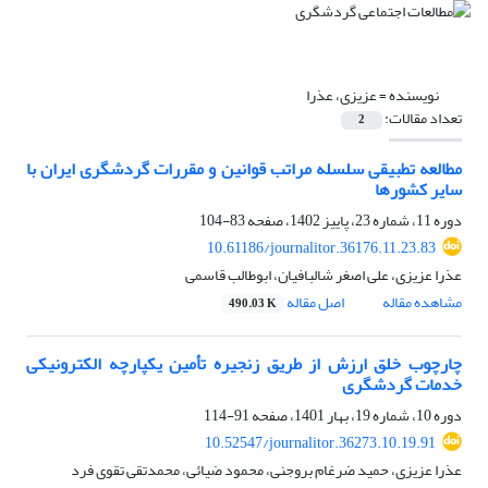
نویسنده =
عزیزی، عذرا
تعداد مقالات:
2
مطالعه تطبیقی سلسله مراتب قوانین و مقررات گردشگری ایران با
سایر کشورها
دوره 11، شماره 23، پاییز 1402، صفحه
83-104
10.61186/journalitor.36176.11.23.83
عذرا عزیزی، علی اصغر شالبافیان، ابوطالب قاسمی
مشاهده مقاله
اصل مقاله
490.03 K
چارچوب خلق ارزش از طریق زنجیره تأمین یکپارچه الکترونیکی
خدمات گردشگری
دوره 10، شماره 19، بهار 1401، صفحه
91-114
10.52547/journalitor.36273.10.19.91
عذرا عزیزی، حمید ضرغام بروجنی، محمود ضیائی، محمدتقی تقوی فرد