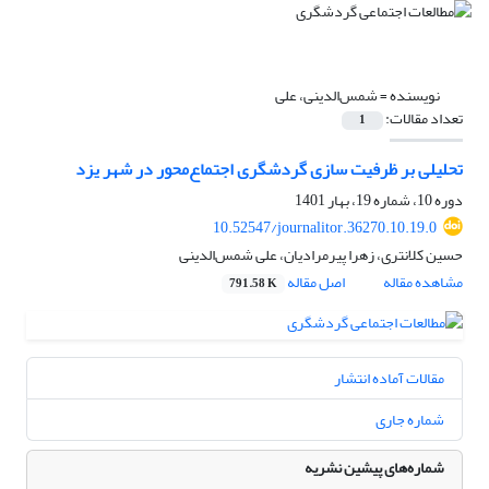
نویسنده =
شمس‌الدینی، علی
تعداد مقالات:
1
تحلیلی بر ظرفیت سازی گردشگری اجتماع‌محور در شهر یزد
دوره 10، شماره 19، بهار 1401
10.52547/journalitor.36270.10.19.0
حسین کلانتری، زهرا پیرمرادیان، علی شمس‌الدینی
مشاهده مقاله
اصل مقاله
791.58 K
مقالات آماده انتشار
شماره جاری
شماره‌های پیشین نشریه