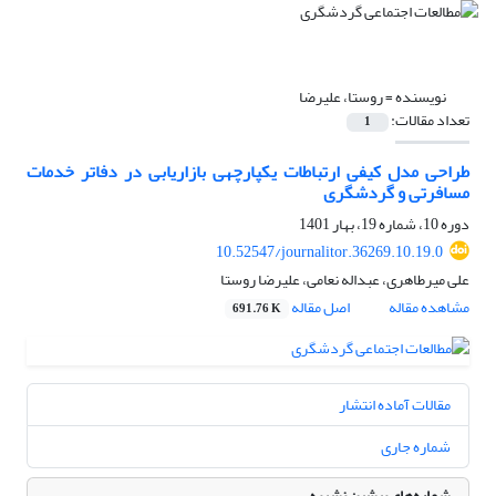
نویسنده =
روستا، علیرضا
تعداد مقالات:
1
طراحی مدل کیفی ارتباطات یکپارچه‏ی بازاریابی در دفاتر خدمات
مسافرتی و گردشگری
دوره 10، شماره 19، بهار 1401
10.52547/journalitor.36269.10.19.0
علی میرطاهری، عبداله نعامی، علیرضا روستا
مشاهده مقاله
اصل مقاله
691.76 K
مقالات آماده انتشار
شماره جاری
شماره‌های پیشین نشریه