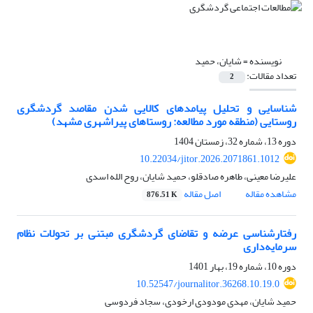
نویسنده =
شایان، حمید
تعداد مقالات:
2
شناسایی و تحلیل پیامد‌های کالایی شدن مقاصد گردشگری
روستایی (منطقه مورد مطالعه: روستاهای پیراشهری مشهد)
دوره 13، شماره 32، زمستان 1404
10.22034/jitor.2026.2071861.1012
علیرضا معینی، طاهره صادقلو، حمید شایان، روح الله اسدی
مشاهده مقاله
اصل مقاله
876.51 K
رفتارشناسی عرضه و تقاضای گردشگری مبتنی بر تحولات نظام
سرمایه‌داری
دوره 10، شماره 19، بهار 1401
10.52547/journalitor.36268.10.19.0
حمید شایان، مهدی مودودی ارخودی، سجاد فردوسی