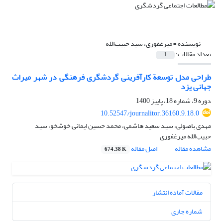
نویسنده =
میرغفوری، سید حبیب‌الله
تعداد مقالات:
1
طراحی مدل توسعة کارآفرینی گردشگری فرهنگی در شهر میراث
جهانی یزد
دوره 9، شماره 18، پاییز 1400
10.52547/journalitor.36160.9.18.0
مهدی باصولی، سید سعید هاشمی، محمد حسین ایمانی خوشخو، سید
حبیب‌الله میرغفوری
مشاهده مقاله
اصل مقاله
674.38 K
مقالات آماده انتشار
شماره جاری