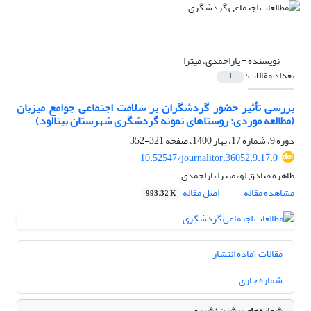
نویسنده =
یاراحمدی، میترا
تعداد مقالات:
1
بررسی تأثیر حضور گردشگران بر سلامت اجتماعی جوامع میزبان
(مطالعه موردی: روستاهای نمونه گردشگری شهرستان بینالود)
دوره 9، شماره 17، بهار 1400، صفحه
321-352
10.52547/journalitor.36052.9.17.0
طاهره صادق لو، میترا یاراحمدی
مشاهده مقاله
اصل مقاله
993.32 K
مقالات آماده انتشار
شماره جاری
شماره‌های پیشین نشریه