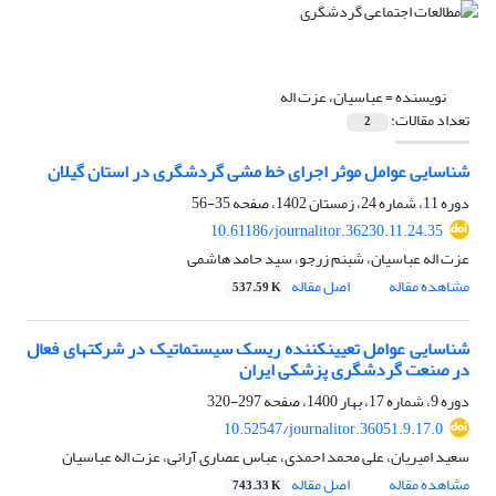
نویسنده =
عباسیان، عزت اله
تعداد مقالات:
2
شناسایی عوامل موثر اجرای خط مشی گردشگری در استان گیلان
دوره 11، شماره 24، زمستان 1402، صفحه
35-56
10.61186/journalitor.36230.11.24.35
عزت اله عباسیان، شبنم زرجو، سید حامد هاشمی
مشاهده مقاله
اصل مقاله
537.59 K
شناسایی عوامل تعیین­کننده ریسک سیستماتیک در شرکت­های فعال
در صنعت گردشگری پزشکی ایران
دوره 9، شماره 17، بهار 1400، صفحه
297-320
10.52547/journalitor.36051.9.17.0
سعید امیریان، علی محمد احمدی، عباس عصاری آرانی، عزت اله عباسیان
مشاهده مقاله
اصل مقاله
743.33 K