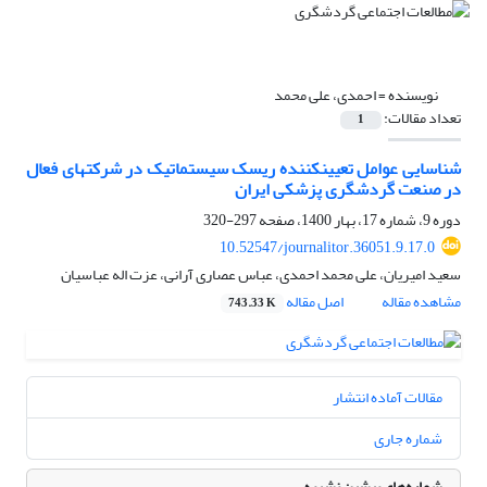
نویسنده =
احمدی، علی محمد
تعداد مقالات:
1
شناسایی عوامل تعیین­کننده ریسک سیستماتیک در شرکت­های فعال
در صنعت گردشگری پزشکی ایران
دوره 9، شماره 17، بهار 1400، صفحه
297-320
10.52547/journalitor.36051.9.17.0
سعید امیریان، علی محمد احمدی، عباس عصاری آرانی، عزت اله عباسیان
مشاهده مقاله
اصل مقاله
743.33 K
مقالات آماده انتشار
شماره جاری
شماره‌های پیشین نشریه