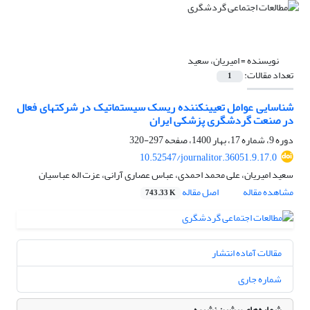
نویسنده =
امیریان، سعید
تعداد مقالات:
1
شناسایی عوامل تعیین­کننده ریسک سیستماتیک در شرکت­های فعال
در صنعت گردشگری پزشکی ایران
دوره 9، شماره 17، بهار 1400، صفحه
297-320
10.52547/journalitor.36051.9.17.0
سعید امیریان، علی محمد احمدی، عباس عصاری آرانی، عزت اله عباسیان
مشاهده مقاله
اصل مقاله
743.33 K
مقالات آماده انتشار
شماره جاری
شماره‌های پیشین نشریه