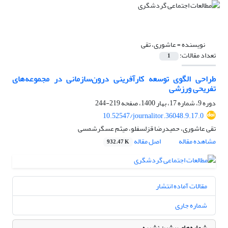
نویسنده =
عاشوری، تقی
تعداد مقالات:
1
طراحی الگوی توسعه کارآفرینی درون‌سازمانی در مجموعه‌های
تفریحی ورزشی
دوره 9، شماره 17، بهار 1400، صفحه
219-244
10.52547/journalitor.36048.9.17.0
تقی عاشوری، حمیدرضا قزلسفلو، میثم عسگرشمسی
مشاهده مقاله
اصل مقاله
932.47 K
مقالات آماده انتشار
شماره جاری
شماره‌های پیشین نشریه