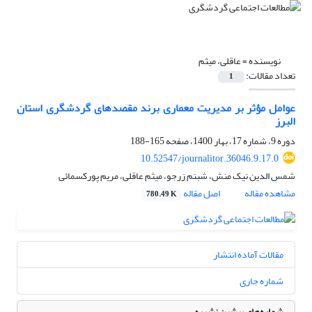
نویسنده =
عاقلی، میثم
تعداد مقالات:
1
عوامل مؤثر بر مدیریت معماری برند مقصدهای گردشگری استان
البرز
دوره 9، شماره 17، بهار 1400، صفحه
165-188
10.52547/journalitor.36046.9.17.0
شمس الدین نیک منش، شبنم زرجو، میثم عاقلی، مریم پورکسمائی
مشاهده مقاله
اصل مقاله
780.49 K
مقالات آماده انتشار
شماره جاری
شماره‌های پیشین نشریه