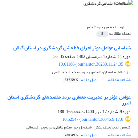
نویسنده =
زرجو، شبنم
تعداد مقالات:
2
شناسایی عوامل موثر اجرای خط مشی گردشگری در استان گیلان
دوره 11، شماره 24، زمستان 1402، صفحه
35-56
10.61186/journalitor.36230.11.24.35
عزت اله عباسیان، شبنم زرجو، سید حامد هاشمی
مشاهده مقاله
اصل مقاله
537.59 K
عوامل مؤثر بر مدیریت معماری برند مقصدهای گردشگری استان
البرز
دوره 9، شماره 17، بهار 1400، صفحه
165-188
10.52547/journalitor.36046.9.17.0
شمس الدین نیک منش، شبنم زرجو، میثم عاقلی، مریم پورکسمائی
مشاهده مقاله
اصل مقاله
780.49 K