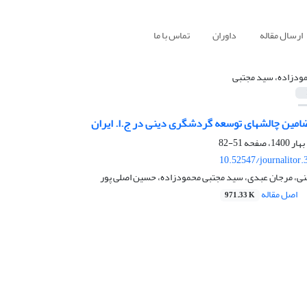
ارسال مقاله
داوران
تماس با ما
ودزاده، سید مجتبی
مین چالش­های توسعه گردشگری دینی در ج.ا. ایران
51-82
10.52547/journalitor.
ی، مرجان عبدی، سید مجتبی محمودزاده، حسین اصلی پور
اصل مقاله
971.33 K