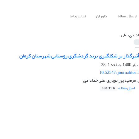
ارسال مقاله
داوران
تماس با ما
دادی، علی
 تأثیرگذار بر شکل­گیری برند گردشگری روستایی شهرستان کرمان
1-28
10.52547/journalitor.
ی، مرضیه پورجوپاری، علی خدادادی
اصل مقاله
868.31 K