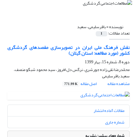
نویسنده =
باقرسلیمی، سعید
تعداد مقالات:
1
نقش فرهنگ ملی ایران در تصویرسازی مقصدهای گردشگری
کشور (مورد مطالعه: استان گیلان)
دوره 8، شماره 15، بهار 1399
محمّدرضا تقی زاده جورشری، نرگس دل افروز، سید محمود شبگو منصف،
سعید باقرسلیمی
مشاهده مقاله
اصل مقاله
771.99 K
مقالات آماده انتشار
شماره جاری
شماره‌های پیشین نشریه