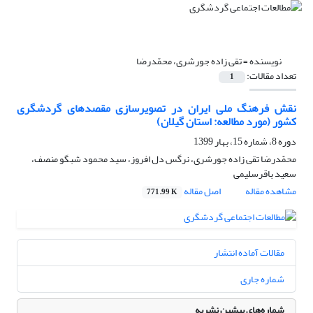
نویسنده =
تقی زاده جورشری، محمّدرضا
تعداد مقالات:
1
نقش فرهنگ ملی ایران در تصویرسازی مقصدهای گردشگری
کشور (مورد مطالعه: استان گیلان)
دوره 8، شماره 15، بهار 1399
محمّدرضا تقی زاده جورشری، نرگس دل افروز، سید محمود شبگو منصف،
سعید باقرسلیمی
مشاهده مقاله
اصل مقاله
771.99 K
مقالات آماده انتشار
شماره جاری
شماره‌های پیشین نشریه