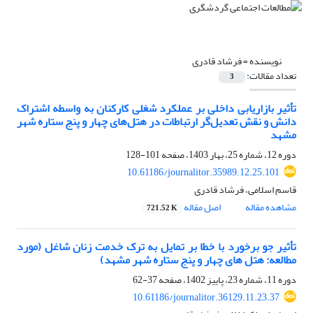
نویسنده =
فرشاد قادری
تعداد مقالات:
3
تأثیر بازاریابی داخلی بر عملکرد شغلی کارکنان به واسطه اشتراک
دانش و نقش تعدیل‌گر ارتباطات در هتل‌های چهار و پنج ستاره شهر
مشهد
دوره 12، شماره 25، بهار 1403، صفحه
101-128
10.61186/journalitor.35989.12.25.101
قاسم اسلامی، فرشاد قادری
مشاهده مقاله
اصل مقاله
721.52 K
تأثیر جو برخورد با خطا بر تمایل به ترک خدمت زنان شاغل (مورد
مطالعه: هتل های چهار و پنج ستاره شهر مشهد)
دوره 11، شماره 23، پاییز 1402، صفحه
37-62
10.61186/journalitor.36129.11.23.37