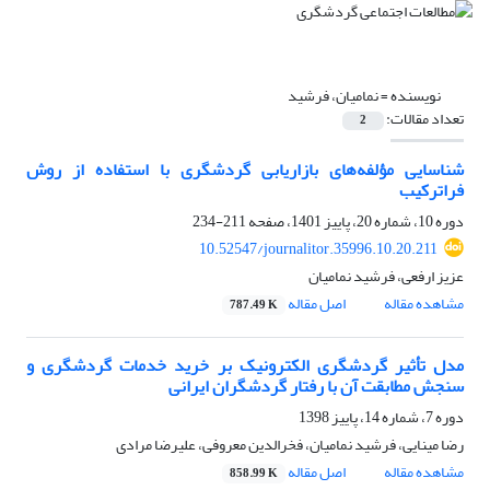
نویسنده =
نمامیان، فرشید
تعداد مقالات:
2
شناسایی مؤلفه‌های بازاریابی گردشگری با استفاده از روش
فراترکیب
دوره 10، شماره 20، پاییز 1401، صفحه
211-234
10.52547/journalitor.35996.10.20.211
عزیز ارفعی، فرشید نمامیان
مشاهده مقاله
اصل مقاله
787.49 K
مدل تأثیر گردشگری الکترونیک بر خرید خدمات گردشگری و
سنجش مطابقت آن با رفتار گردشگران ایرانی
دوره 7، شماره 14، پاییز 1398
رضا مینایی، فرشید نمامیان، فخرالدین معروفی، علیرضا مرادی
مشاهده مقاله
اصل مقاله
858.99 K