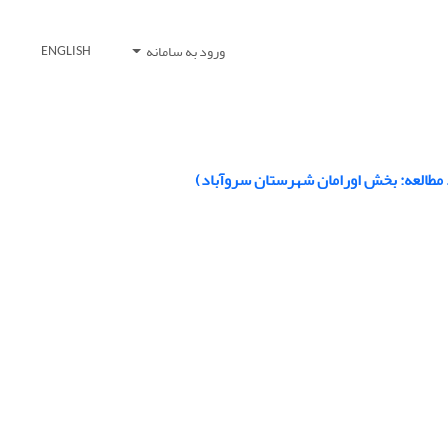
ورود به سامانه
ENGLISH
د مطالعه: بخش اورامان شهرستان سروآباد)