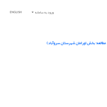
ورود به سامانه
ENGLISH
د مطالعه: بخش اورامان شهرستان سروآباد)