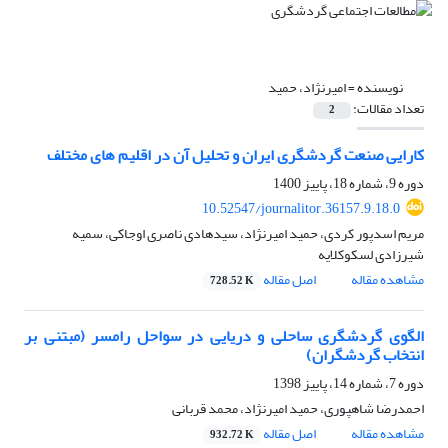
نویسنده =
امیرنژاد، حمید
تعداد مقالات:
2
کارایی صنعت گردشگری ایران و تحلیل آن در اقلیم های مختلف
دوره 9، شماره 18، پاییز 1400
10.52547/journalitor.36157.9.18.0
مریم اسدپور کردی، حمید امیرنژاد، سیدهادی ناصری اوجاکی، سمیه
شیرزادی لسکوکلایه
مشاهده مقاله
اصل مقاله
728.52 K
الگوی گردشگری ساحلی و دریایی در سواحل رامسر (مبتنی بر
انتخاب گردشگران)
دوره 7، شماره 14، پاییز 1398
احمدرضا شاهپوری، حمید امیرنژاد، محمد قربانی
مشاهده مقاله
اصل مقاله
932.72 K