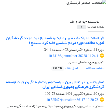
نویسنده =
پورفرج، اکبر
تعداد مقالات:
4
اثر اصالت ادراک شده بر رضایت و قصد بازدید مجدد گردشگران
(مورد مطالعه: موزه مردم شناسی خانه کرد سنندج)
دوره 11، شماره 24، زمستان 1402، صفحه
1-34
10.61186/journalitor.36228.11.24.1
اکبر پورفرج، ساسان احمدی
مشاهده مقاله
اصل مقاله
651.7 K
نقش تفسیر در تعامل بین سیاست‌ومیراث فرهنگی‌درجهت توسعه
گردشگری فرهنگی جمهوری اسلامی ایران
دوره 10، شماره 20، پاییز 1401، صفحه
73-100
10.52547/journalitor.36117.10.20.73
محمدرضا صالحی پور، اکبر پورفرج، سید مجتبی محمود زاده، احمد گل محمدی