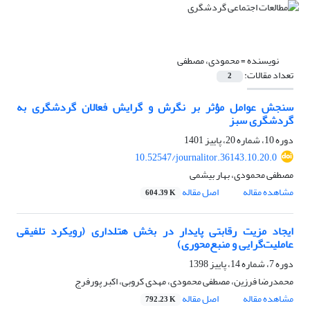
نویسنده =
محمودی، مصطفی
تعداد مقالات:
2
سنجش عوامل مؤثر بر نگرش و گرایش فعالان گردشگری به
گردشگری سبز
دوره 10، شماره 20، پاییز 1401
10.52547/journalitor.36143.10.20.0
مصطفی محمودی، بهار بیشمی
مشاهده مقاله
اصل مقاله
604.39 K
ایجاد مزیت رقابتی پایدار در بخش هتلداری (رویکرد تلفیقی
عاملیت‌گرایی و منبع‌محوری)
دوره 7، شماره 14، پاییز 1398
محمدرضا فرزین، مصطفی محمودی، مهدی کروبی، اکبر پورفرج
مشاهده مقاله
اصل مقاله
792.23 K