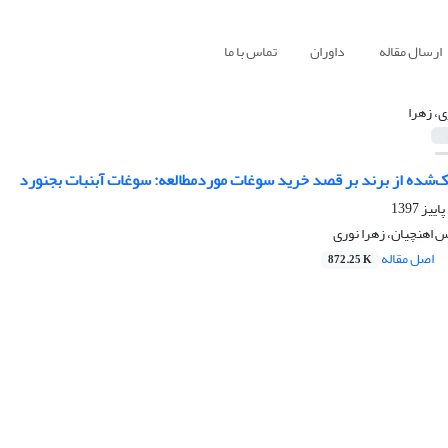
ارسال مقاله
داوران
تماس با ما
ی، زهرا
ک‌شده از برند بر قصد خرید سوغات موردمطالعه: سوغات آبنبات بجنورد
س اهنچیان، زهرا نوری
اصل مقاله
872.25 K