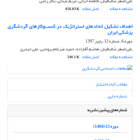
علی اصغر شالبافیان، فاطمه خزائی، مریم عبدلی، نگار رجبی
مشاهده مقاله
اصل مقاله
656.03 K
اهداف تشکیل اتحاد‌های استراتژیک در کسب‌وکارهای گردشگری
پزشکی ایران
دوره 6، شماره 12، پاییز 1397
علی اصغر شالبافیان، هاشم آقازاده، حمید ضرغام بروجنی، علی حیدری
مشاهده مقاله
اصل مقاله
546.1 K
مقالات آماده انتشار
شماره جاری
شماره‌های پیشین نشریه
دوره 13 (1404)