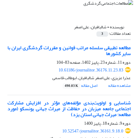
نویسنده =
شالبافیان، علی اصغر
تعداد مقالات:
3
مطالعه تطبیقی سلسله مراتب قوانین و مقررات گردشگری ایران با
سایر کشورها
دوره 11، شماره 23، پاییز 1402، صفحه
83-104
10.61186/journalitor.36176.11.23.83
عذرا عزیزی، علی اصغر شالبافیان، ابوطالب قاسمی
مشاهده مقاله
اصل مقاله
490.03 K
شناسایی و اولویت‌بندی مؤلفه‌های مؤثر در افزایش مشارکت
اجتماعی جامعه میزبان در حفاظت از میراث جهانی یونسکو (مورد
مطالعه: میراث جهانی استان یزد)
دوره 9، شماره 18، پاییز 1400
10.52547/journalitor.36161.9.18.0