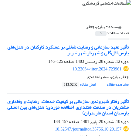
نویسنده =
بهاری، جعفر
تعداد مقالات:
5
تأثیر تعهد سازمانی و رضایت شغلی بر عملکرد کارکنان در هتل‌های
پارس ائل‌گلی و شهریار شهر تبریز
دوره 12، شماره 28، زمستان 1403، صفحه
125-146
10.22034/jitor.2024.723961
جعفر بهاری، سمیرا محمدی
مشاهده مقاله
اصل مقاله
813.52 K
تأثیر رفتار شهروندی سازمانی بر کیفیت خدمات، رضایت و وفاداری
مشتریان در صنعت هتلداری (مطالعه موردی: هتل‌های بین المللی
پارسیان استان مازندران)
دوره 10، شماره 20، پاییز 1401، صفحه
157-188
10.52547/journalitor.35756.10.20.157