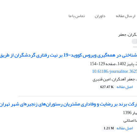
ارسال مقاله
داوران
تماس با ما
گران، جعفر
ووید-19 بر نیت رفتاری گردشگران از طریق نگرش هنجارهای ذهنی و اجتماعی (مورد مطالعه: شهر شیراز)
129-154
10.61186/journalitor.362
جعفر آهنگران، امین قنبری
اصل مقاله
627.47 K
رکت برند بر رضایت و وفاداری مشتریان رستوران‌های زنجیره‌ای شهر تهران
 اصلانی
اصل مقاله
1.21 M