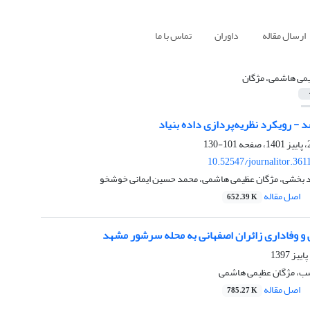
ارسال مقاله
داوران
تماس با ما
می هاشمی، مژگان
- رویکرد نظریه‌پردازی داده بنیاد
101-130
10.52547/journalitor.361
 بخشی، مژگان عظیمی هاشمی، محمد حسین ایمانی خوشخو
اصل مقاله
652.39 K
 و وفاداری زائران اصفهانی به محله سرشور مشهد
سب، مژگان عظیمی هاشمی
اصل مقاله
785.27 K