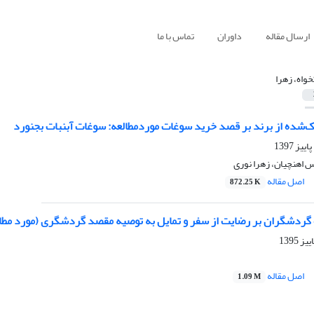
ارسال مقاله
داوران
تماس با ما
خواه، زهرا
ک‌شده از برند بر قصد خرید سوغات موردمطالعه: سوغات آبنبات بجنورد
س اهنچیان، زهرا نوری
اصل مقاله
872.25 K
ه گردشگران بر رضایت از سفر و تمایل به توصیه مقصد گردشگری (مورد مطا
اصل مقاله
1.09 M