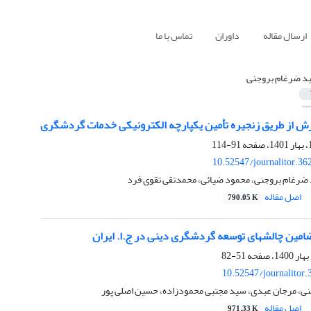
ارسال مقاله
داوران
تماس با ما
د ضرغام بروجنی
ش از طریق زنجیره تأمین یکپارچه الکترونیکی خدمات گردشگری
91-114
10.52547/journalitor.36
 ضرغام بروجنی، محمود ضیائی، محمدتقی تقوی فرد
اصل مقاله
790.05 K
مین چالش­های توسعه گردشگری دینی در ج.ا. ایران
51-82
10.52547/journalitor.
ی، مرجان عبدی، سید مجتبی محمودزاده، حسین اصلی پور
اصل مقاله
971.33 K