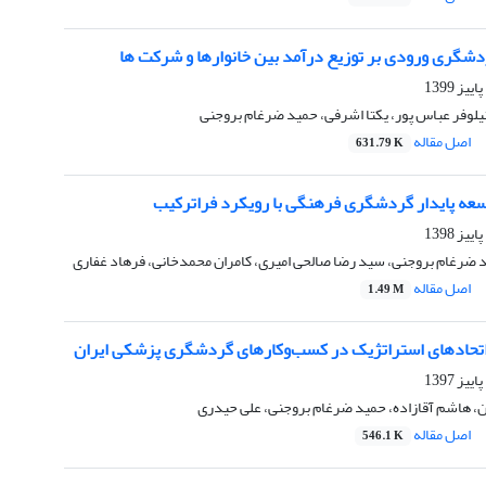
دشگری ورودی بر توزیع درآمد بین خانوارها و شرکت ها
لوفر عباس پور، یکتا اشرفی، حمید ضرغام بروجنی
اصل مقاله
631.79 K
عه پایدار گردشگری فرهنگی با رویکرد فراترکیب
د ضرغام بروجنی، سید رضا صالحی امیری، کامران محمدخانی، فرهاد غفاری
اصل مقاله
1.49 M
حاد‌های استراتژیک در کسب‌وکارهای گردشگری پزشکی ایران
ن، هاشم آقازاده، حمید ضرغام بروجنی، علی حیدری
اصل مقاله
546.1 K