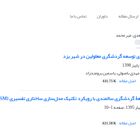
ارسال مقاله
داوران
تماس با ما
دی، میر محمد
ی توسعه گردشگری معلولین در شهر یزد
مهدی باصولی، یاسمین برومندزاد
اصل مقاله
611.75 K
ردشگری سالمندی با رویکرد تکنیک مدل‌سازی ساختاری تفسیری (ISM) در استان یزد
1-10
اصل مقاله
621.58 K