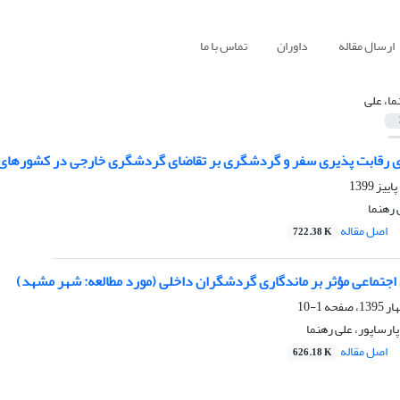
ارسال مقاله
داوران
تماس با ما
ما، علی
 رقابت پذیری سفر و گردشگری بر تقاضای گردشگری خارجی در کشورهای خاو
 رهنما
اصل مقاله
722.38 K
اجتماعی مؤثر بر ماندگاری گردشگران داخلی (مورد مطالعه: شهر مشهد)
1-10
ارساپور، علی رهنما
اصل مقاله
626.18 K