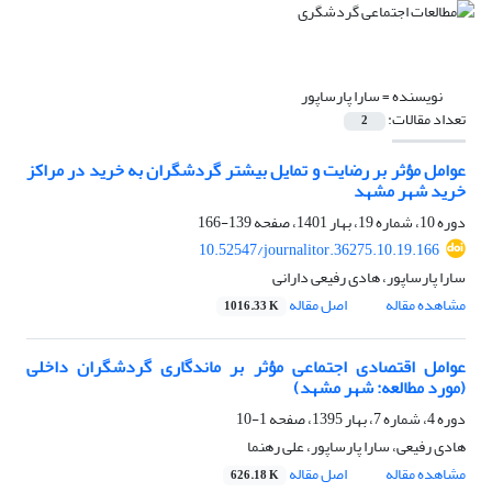
نویسنده =
سارا پارساپور
تعداد مقالات:
2
عوامل مؤثر بر رضایت و تمایل بیشتر گردشگران به خرید در مراکز
خرید شهر مشهد
دوره 10، شماره 19، بهار 1401، صفحه
139-166
10.52547/journalitor.36275.10.19.166
سارا پارساپور، هادی رفیعی دارانی
مشاهده مقاله
اصل مقاله
1016.33 K
عوامل اقتصادی اجتماعی مؤثر بر ماندگاری گردشگران داخلی
(مورد مطالعه: شهر مشهد)
دوره 4، شماره 7، بهار 1395، صفحه
1-10
هادی رفیعی، سارا پارساپور، علی رهنما
مشاهده مقاله
اصل مقاله
626.18 K