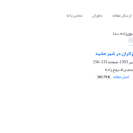
ارسال مقاله
داوران
تماس با ما
وی‌زاده، نـدا
 زائران در شهر مشهد
131-156
یمیـن فــروغ زاده
اصل مقاله
583.79 K