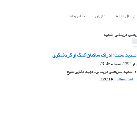
ارسال مقاله
داوران
تماس با ما
عتـی مزینـانی، سعید
تهدید سنت: ادراک ساکنان کنگ از گردشگری
46-73
ه، سعید شریعتـی مزینـانی، مجید دانایی سیج
اصل مقاله
359.11 K