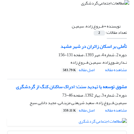
نویسنده =
فــروغ زاده، سیمیـن
تعداد مقالات:
2
تأملی بر اسکان زائران در شهر مشهد
دوره 2، شماره 4، مهر 1393، صفحه
131-156
نـدا رضـوی‌زاده، سیمیـن فــروغ زاده
مشاهده مقاله
اصل مقاله
583.79 K
مشوق توسعه یا تهدید سنت: ادراک ساکنان کنگ از گردشگری
دوره 2، شماره 3، بهار 1392، صفحه
46-73
سیمیـن فــروغ زاده، سعید شریعتـی مزینـانی، مجید دانایی سیج
مشاهده مقاله
اصل مقاله
359.11 K