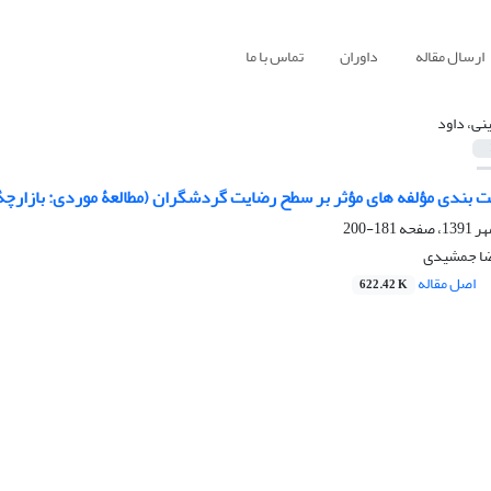
ارسال مقاله
داوران
تماس با ما
نی، داود
یّت بندی مؤلفه های مؤثر بر سطح رضایت گردشگران (مطالعۀ موردی: بازارچ
181-200
ضا جمشیدی
اصل مقاله
622.42 K