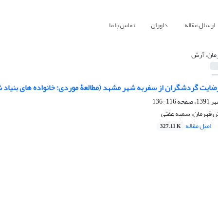
ارسال مقاله
داوران
تماس با ما
مان، آرش
رضایت گردشگران از سفربه شهر مشهد (مطالعۀ موردی: خانواده های بنیاد 
116-136
 قهرمان، سمیه عفتی
اصل مقاله
327.11 K