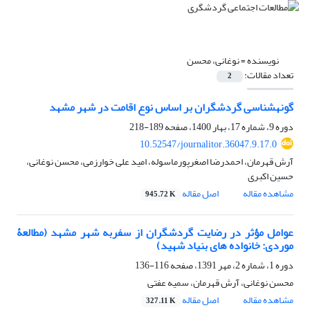
نویسنده =
نوغانی، محسن
تعداد مقالات:
2
گونه­شناسی گردشگران بر اساس نوع اقامت در شهر مشهد
دوره 9، شماره 17، بهار 1400، صفحه
189-218
10.52547/journalitor.36047.9.17.0
آرش قهرمان، احمدرضا اصغرپورماسوله، امید علی خوارزمی، محسن نوغانی،
حسین اکبری
مشاهده مقاله
اصل مقاله
945.72 K
عوامل مؤثر در رضایت گردشگران از سفربه شهر مشهد (مطالعۀ
موردی: خانواده های بنیاد شهید)
دوره 1، شماره 2، مهر 1391، صفحه
116-136
محسن نوغانی، آرش قهرمان، سمیه عفتی
مشاهده مقاله
اصل مقاله
327.11 K