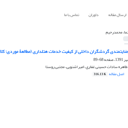
ارسال مقاله
داوران
تماس با ما
ما، محمدرحیم
یتمندی گردشگران داخلی از کیفیت خدمات هتلداری (مطالعۀ موردی: کل
68-89
طاهره سادات حسینی غفاری، امیر اشنویی، مجتبی روستا
اصل مقاله
316.13 K