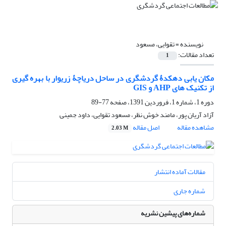
نویسنده =
تقوایی، مسعود
تعداد مقالات:
1
مکان یابی دهکدۀ گردشگری در ساحل دریاچۀ زریوار با بهره گیری
از تکنیک های AHP و GIS
دوره 1، شماره 1، فروردین 1391، صفحه
77-89
آزاد آریان پور، مامند خوش نظر، مسعود تقوایی، داود جمینی
مشاهده مقاله
اصل مقاله
2.03 M
مقالات آماده انتشار
شماره جاری
شماره‌های پیشین نشریه