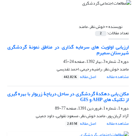
نویسنده =
خوش نظر، مامند
تعداد مقالات:
2
ارزیابی اولویت های سرمایه گذاری در مناطق نمونة گردشگری
شهرستان سمیرم
دوره 2، شماره 3، بهار 1392، صفحه
24-45
مامند خوش نظر، راضیه رحیمی، احمد تقدیسی
مشاهده مقاله
اصل مقاله
442.82 K
مکان یابی دهکدۀ گردشگری در ساحل دریاچۀ زریوار با بهره گیری
از تکنیک های AHP و GIS
دوره 1، شماره 1، فروردین 1391، صفحه
77-89
آزاد آریان پور، مامند خوش نظر، مسعود تقوایی، داود جمینی
مشاهده مقاله
اصل مقاله
2.03 M